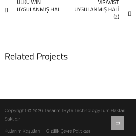
ÜLKÜ WİN
VİRAVİST
UYGULANMIŞ HALİ
UYGULANMIŞ HALİ
(2)
Related Projects
Copyright © 2026 Tasarım 1Byte Technology.Tüm Hakları
Saklıdır.
Kullanım Koşulları
Gizlilik Çevre Politikası